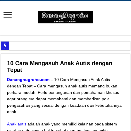
Yuk Cari Tahu Cara Memanfaatkan Teknologi Waze
10 Cara Mengasuh Anak Autis dengan
Begini Upaya Memperbaiki Elektronik TV yang Rusak Hanya Ada Layar Putih a
Tepat
Tips Memperbaiki Elektronik Speaker Sound yang Bunyi Kemresek
Danangnugroho.com
–
10 Cara Mengasuh Anak Autis
Penyebab Rem Susah Digerakin dan Cara Mengatasinya
dengan Tepat – Cara mengasuh anak autis memang bukan
perkara mudah. Perlu penanganan dan pemahaman khusus
Tutorial Memasang Kabel Listrik untuk Pengairan Tambak dengan Elektronik K
agar orang tua dapat memahami dan memberikan pola
Elektronik Canggih, Kulkas Inverter vs Non-Inverter
pengasuhan yang sesuai dengan keadaan dan kebutuhannya
Tips Atasi Motor Bunyi Kletek-Kletek Tanpa Panik Undang Mekanik
anak.
Mekanik Pemula? Ini Cara Cerdas Memilih Oli Asli Biar Gak Ketipu
Anak autis
adalah anak yang memiliki kelainan pada sistem
Mekanik Pemula Wajib Tahu Cara Jitu Atasi Rantai Motor Patah
sarafnya. Sehingga hal tersebut membuatnya memiliki