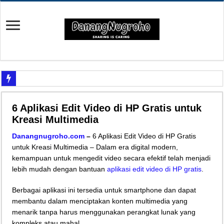
Yuk Cari Tahu Cara Memanfaatkan Teknologi Waze
6 Aplikasi Edit Video di HP Gratis untuk
Begini Upaya Memperbaiki Elektronik TV yang Rusak Hanya Ada Layar Putih a
Kreasi Multimedia
Tips Memperbaiki Elektronik Speaker Sound yang Bunyi Kemresek
Danangnugroho.com
–
6 Aplikasi Edit Video di HP Gratis
Penyebab Rem Susah Digerakin dan Cara Mengatasinya
untuk Kreasi Multimedia – Dalam era digital modern,
kemampuan untuk mengedit video secara efektif telah menjadi
Tutorial Memasang Kabel Listrik untuk Pengairan Tambak dengan Elektronik K
lebih mudah dengan bantuan
aplikasi edit video di HP gratis
.
Elektronik Canggih, Kulkas Inverter vs Non-Inverter
Berbagai aplikasi ini tersedia untuk smartphone dan dapat
Tips Atasi Motor Bunyi Kletek-Kletek Tanpa Panik Undang Mekanik
membantu dalam menciptakan konten multimedia yang
Mekanik Pemula? Ini Cara Cerdas Memilih Oli Asli Biar Gak Ketipu
menarik tanpa harus menggunakan perangkat lunak yang
Mekanik Pemula Wajib Tahu Cara Jitu Atasi Rantai Motor Patah
kompleks atau mahal.