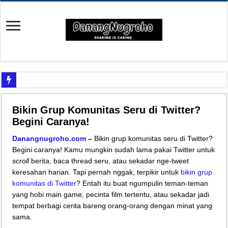
Yuk Cari Tahu Cara Memanfaatkan Teknologi Waze
Bikin Grup Komunitas Seru di Twitter?
Begini Upaya Memperbaiki Elektronik TV yang Rusak Hanya Ada Layar Putih a
Begini Caranya!
Tips Memperbaiki Elektronik Speaker Sound yang Bunyi Kemresek
Danangnugroho.com
–
Bikin grup komunitas seru di Twitter?
Penyebab Rem Susah Digerakin dan Cara Mengatasinya
Begini caranya!
Kamu mungkin sudah lama pakai Twitter untuk
scroll
berita, baca thread seru, atau sekadar nge-tweet
Tutorial Memasang Kabel Listrik untuk Pengairan Tambak dengan Elektronik K
keresahan harian. Tapi pernah nggak, terpikir untuk
bikin grup
Elektronik Canggih, Kulkas Inverter vs Non-Inverter
komunitas di Twitter
? Entah itu buat ngumpulin teman-teman
Tips Atasi Motor Bunyi Kletek-Kletek Tanpa Panik Undang Mekanik
yang hobi main game, pecinta film tertentu, atau sekadar jadi
tempat berbagi cerita bareng orang-orang dengan minat yang
Mekanik Pemula? Ini Cara Cerdas Memilih Oli Asli Biar Gak Ketipu
sama.
Mekanik Pemula Wajib Tahu Cara Jitu Atasi Rantai Motor Patah