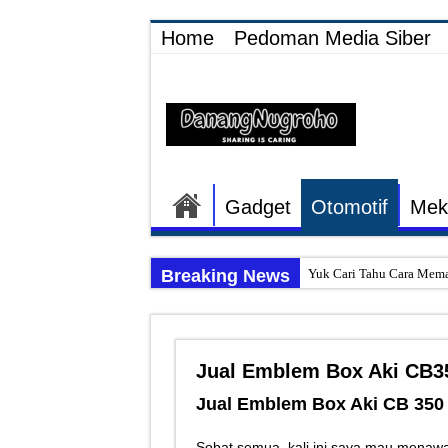
Home
Pedoman Media Siber
Gadget
Otomotif
Mek
Breaking News
Yuk Cari Tahu Cara Mema
Begini Upaya Memperbaik
Tips Memperbaiki Elektr
Jual Emblem Box Aki CB3
Penyebab Rem Susah Dige
Jual Emblem Box Aki CB 350 
Tutorial Memasang Kabel
Elektronik Canggih, Kulka
Sobat semua, kali ini saya mau menaw