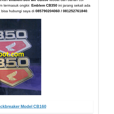
Kletek-Kletek Tanpa Panik Undang Mekanik
m termasuk ongkir.
Emblem CB350
ini jarang sekali ada
t bisa hubungi saya di
085790204060 / 081252761840
.
 Cerdas Memilih Oli Asli Biar Gak Ketipu
u Cara Jitu Atasi Rantai Motor Patah
 Makanan Kamu Makin Cuan! Begini Cara Buka GoFood 2024
ckbreaker Model CB160