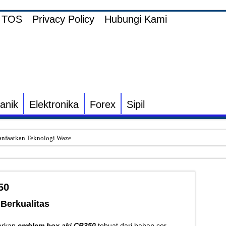
TOS
Privacy Policy
Hubungi Kami
anik
Elektronika
Forex
Sipil
nfaatkan Teknologi Waze
i Elektronik TV yang Rusak Hanya Ada Layar Putih atau Hitam
onik Speaker Sound yang Bunyi Kemresek
50
rakin dan Cara Mengatasinya
Berkualitas
 Listrik untuk Pengairan Tambak dengan Elektronik Khusus
s Inverter vs Non-Inverter
arkan
emblem box aki CB350
tebuat dari bahan cor