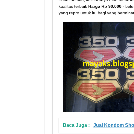
Tips Atasi Motor Bunyi 
kualitas terbaik
Harga Rp 90.000,-
belu
yang repro untuk itu bagi yang bermina
Mekanik Pemula? Ini Cara
Mekanik Pemula Wajib Tah
Teknologi Bikin Bisnis
Baca Juga :
Jual Kondom Sho