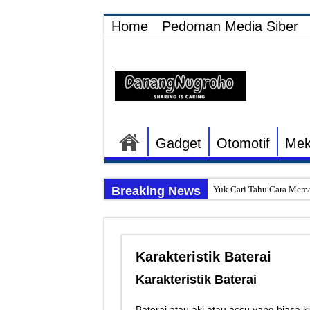
Home
Pedoman Media Siber
Gadget
Otomotif
Mek
Breaking News
Yuk Cari Tahu Cara Mema
Begini Upaya Memperbaik
Tips Memperbaiki Elektr
Karakteristik Baterai
Penyebab Rem Susah Dige
Karakteristik Baterai
Tutorial Memasang Kabel
Elektronik Canggih, Kulka
Baterai atau aki atau accu yang biasa kit