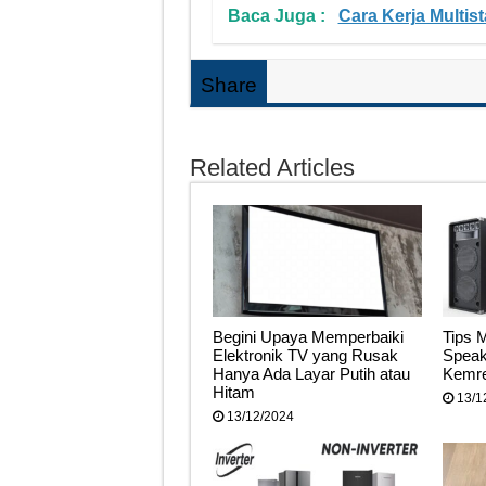
Baca Juga :
Cara Kerja Multis
Share
Related Articles
Begini Upaya Memperbaiki
Tips 
Elektronik TV yang Rusak
Speak
Hanya Ada Layar Putih atau
Kemr
Hitam
13/1
13/12/2024