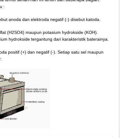
Kletek-Kletek Tanpa Panik Undang Mekanik
u :
 Cerdas Memilih Oli Asli Biar Gak Ketipu
disebut anoda dan elektroda negatif (-) disebut katoda.
u Cara Jitu Atasi Rantai Motor Patah
ulfat (H2SO4) maupun potasium hydrokside (KOH).
 Makanan Kamu Makin Cuan! Begini Cara Buka GoFood 2024
m hydrokside tergantung dari karakteristik baterainya.
oda positif (+) dan negatif (-). Setiap satu sel maupun
.