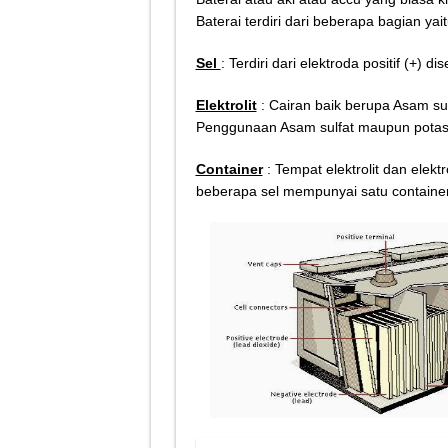
Tips Atasi Motor Bunyi 
Baterai terdiri dari beberapa bagian yait
Mekanik Pemula? Ini Cara
Sel
: Terdiri dari elektroda positif (+) 
Mekanik Pemula Wajib Tah
Elektrolit
: Cairan baik berupa Asam s
Teknologi Bikin Bisnis
Penggunaan Asam sulfat maupun potasiu
Container
: Tempat elektrolit dan elektr
beberapa sel mempunyai satu container