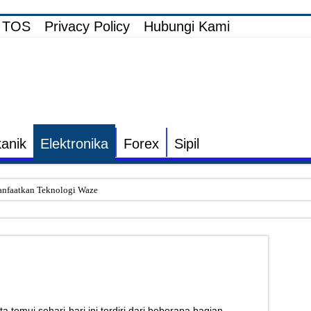
TOS
Privacy Policy
Hubungi Kami
anik
Elektronika
Forex
Sipil
nfaatkan Teknologi Waze
i Elektronik TV yang Rusak Hanya Ada Layar Putih atau Hitam
onik Speaker Sound yang Bunyi Kemresek
rakin dan Cara Mengatasinya
 Listrik untuk Pengairan Tambak dengan Elektronik Khusus
s Inverter vs Non-Inverter
a temui sehari-hari ini terdiri dari beberapa bagian.