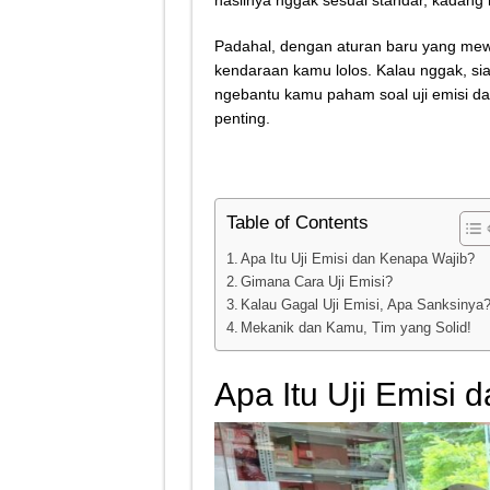
hasilnya nggak sesuai standar, kadang k
Tips Atasi Motor Bunyi 
Padahal, dengan aturan baru yang me
Mekanik Pemula? Ini Cara
kendaraan kamu lolos. Kalau nggak, siap
Mekanik Pemula Wajib Tah
ngebantu kamu paham soal uji emisi da
penting.
Teknologi Bikin Bisnis
Table of Contents
Apa Itu Uji Emisi dan Kenapa Wajib?
Gimana Cara Uji Emisi?
Kalau Gagal Uji Emisi, Apa Sanksinya
Mekanik dan Kamu, Tim yang Solid!
Apa Itu Uji Emisi