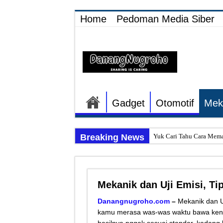
Home
Pedoman Media Siber
Gadget
Otomotif
Mek
Breaking News
Yuk Cari Tahu Cara Mema
Begini Upaya Memperbaik
Tips Memperbaiki Elektr
Mekanik dan Uji Emisi, Ti
Penyebab Rem Susah Dige
Tutorial Memasang Kabel
Danangnugroho.com
–
Mekanik dan Uj
kamu merasa was-was waktu bawa kendar
Elektronik Canggih, Kulka