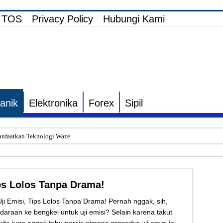
TOS
Privacy Policy
Hubungi Kami
anik
Elektronika
Forex
Sipil
nfaatkan Teknologi Waze
i Elektronik TV yang Rusak Hanya Ada Layar Putih atau Hitam
onik Speaker Sound yang Bunyi Kemresek
ps Lolos Tanpa Drama!
rakin dan Cara Mengatasinya
 Listrik untuk Pengairan Tambak dengan Elektronik Khusus
i Emisi, Tips Lolos Tanpa Drama! Pernah nggak, sih,
aan ke bengkel untuk uji emisi? Selain karena takut
s Inverter vs Non-Inverter