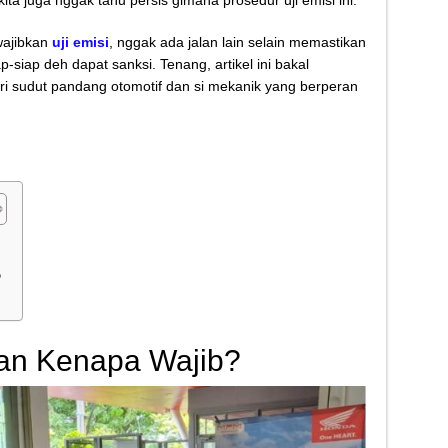
ita juga nggak tahu persis gimana prosedur uji emisi ini.
Kletek-Kletek Tanpa Panik Undang Mekanik
wajibkan
uji emisi
, nggak ada jalan lain selain memastikan
 Cerdas Memilih Oli Asli Biar Gak Ketipu
-siap deh dapat sanksi. Tenang, artikel ini bakal
u Cara Jitu Atasi Rantai Motor Patah
ri sudut pandang otomotif dan si mekanik yang berperan
 Makanan Kamu Makin Cuan! Begini Cara Buka GoFood 2024
?
 dan Kenapa Wajib?