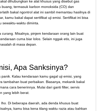
bakal dihubungkan ke alat khusus yang disebut gas
gas buang, termasuk karbon monoksida (CO) dan
latih bakal ngontrol alat ini sambil memantau hasilnya di
 kamu bakal dapat sertifikat uji emisi. Sertifikat ini bisa
u sewaktu-waktu diminta.
 curang. Misalnya, pinjem kendaraan orang lain buat
endaraan cuma biar lolos. Selain nggak etis, ini juga
masalah di masa depan.
misi, Apa Sanksinya?
g panik. Kalau kendaraan kamu gagal uji emisi, yang
ya tambahan buat perbaikan. Biasanya, mekanik bakal
a cara benerinnya. Mulai dari ganti filter, servis
n yang lebih berat.
, lho. Di beberapa daerah, ada denda khusus buat
Misalnya, kamu bisa kena tilang waktu razia atau bahkan