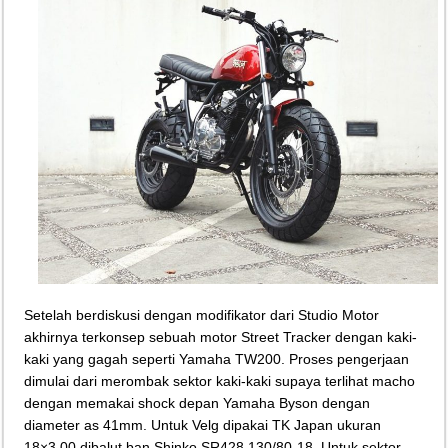
Teknologi Bikin Bisnis Makanan Kamu Makin Cuan! Begini Cara Buka GoFoo
Setelah berdiskusi dengan modifikator dari Studio Motor
akhirnya terkonsep sebuah motor Street Tracker dengan kaki-
kaki yang gagah seperti Yamaha TW200. Proses pengerjaan
dimulai dari merombak sektor kaki-kaki supaya terlihat macho
dengan memakai shock depan Yamaha Byson dengan
diameter as 41mm. Untuk Velg dipakai TK Japan ukuran
18×3.00 dibalut ban Shinko SR428 130/80-18. Untuk sektor