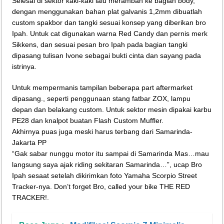
Selesai di sektor kaki-kaki lalu merambah ke bagian body,
dengan menggunakan bahan plat galvanis 1,2mm dibuatlah
custom spakbor dan tangki sesuai konsep yang diberikan bro
Ipah. Untuk cat digunakan warna Red Candy dan pernis merk
Sikkens, dan sesuai pesan bro Ipah pada bagian tangki
dipasang tulisan Ivone sebagai bukti cinta dan sayang pada
istrinya.
Untuk mempermanis tampilan beberapa part aftermarket
dipasang., seperti penggunaan stang fatbar ZOX, lampu
depan dan belakang custom. Untuk sektor mesin dipakai karbu
PE28 dan knalpot buatan Flash Custom Muffler.
Akhirnya puas juga meski harus terbang dari Samarinda-
Jakarta PP
“Gak sabar nunggu motor itu sampai di Samarinda Mas…mau
langsung saya ajak riding sekitaran Samarinda…”, ucap Bro
Ipah sesaat setelah dikirimkan foto Yamaha Scorpio Street
Tracker-nya. Don’t forget Bro, called your bike THE RED
TRACKER!.