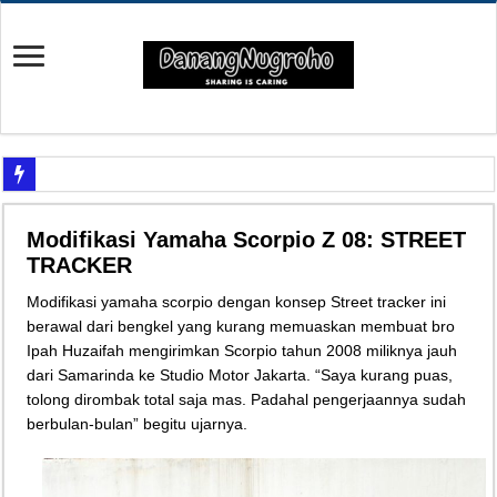
Yuk Cari Tahu Cara Memanfaatkan Teknologi Waze
Modifikasi Yamaha Scorpio Z 08: STREET
Begini Upaya Memperbaiki Elektronik TV yang Rusak Hanya Ada Layar Putih a
TRACKER
Tips Memperbaiki Elektronik Speaker Sound yang Bunyi Kemresek
Modifikasi yamaha scorpio dengan konsep Street tracker ini
Penyebab Rem Susah Digerakin dan Cara Mengatasinya
berawal dari bengkel yang kurang memuaskan membuat bro
Ipah Huzaifah mengirimkan Scorpio tahun 2008 miliknya jauh
Tutorial Memasang Kabel Listrik untuk Pengairan Tambak dengan Elektronik K
dari Samarinda ke Studio Motor Jakarta. “Saya kurang puas,
Elektronik Canggih, Kulkas Inverter vs Non-Inverter
tolong dirombak total saja mas. Padahal pengerjaannya sudah
Tips Atasi Motor Bunyi Kletek-Kletek Tanpa Panik Undang Mekanik
berbulan-bulan” begitu ujarnya.
Mekanik Pemula? Ini Cara Cerdas Memilih Oli Asli Biar Gak Ketipu
Mekanik Pemula Wajib Tahu Cara Jitu Atasi Rantai Motor Patah