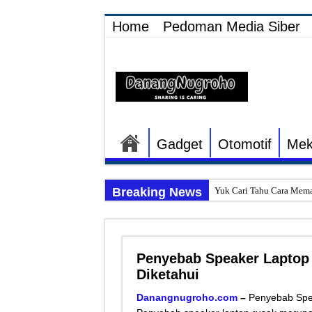
Home
Pedoman Media Siber
Gadget
Otomotif
Mek
Breaking News
Yuk Cari Tahu Cara Mema
Begini Upaya Memperbaik
Tips Memperbaiki Elektr
Penyebab Speaker Laptop 
Penyebab Rem Susah Dige
Diketahui
Tutorial Memasang Kabel
Danangnugroho.com
–
Penyebab Speak
Elektronik Canggih, Kulka