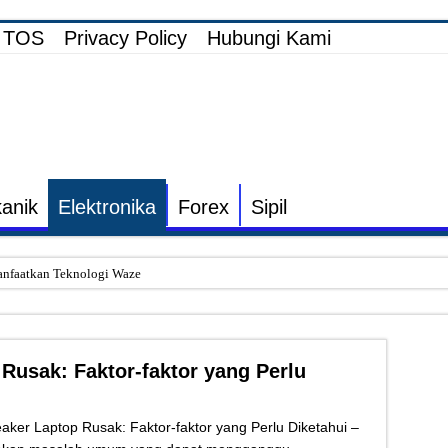
TOS
Privacy Policy
Hubungi Kami
anik
Elektronika
Forex
Sipil
nfaatkan Teknologi Waze
i Elektronik TV yang Rusak Hanya Ada Layar Putih atau Hitam
onik Speaker Sound yang Bunyi Kemresek
Rusak: Faktor-faktor yang Perlu
rakin dan Cara Mengatasinya
 Listrik untuk Pengairan Tambak dengan Elektronik Khusus
er Laptop Rusak: Faktor-faktor yang Perlu Diketahui –
s Inverter vs Non-Inverter