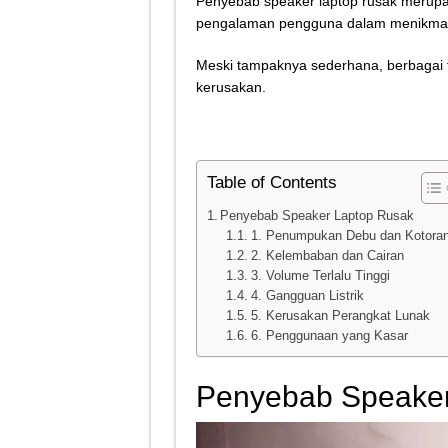
Penyebab speaker laptop rusak meru
Tips Atasi Motor Bunyi 
pengalaman pengguna dalam menikmati 
Mekanik Pemula? Ini Cara
Meski tampaknya sederhana, berbagai
Mekanik Pemula Wajib Tah
kerusakan.
Teknologi Bikin Bisnis
Table of Contents
Penyebab Speaker Laptop Rusak
1. Penumpukan Debu dan Kotora
2. Kelembaban dan Cairan
3. Volume Terlalu Tinggi
4. Gangguan Listrik
5. Kerusakan Perangkat Lunak
6. Penggunaan yang Kasar
Penyebab Speaker