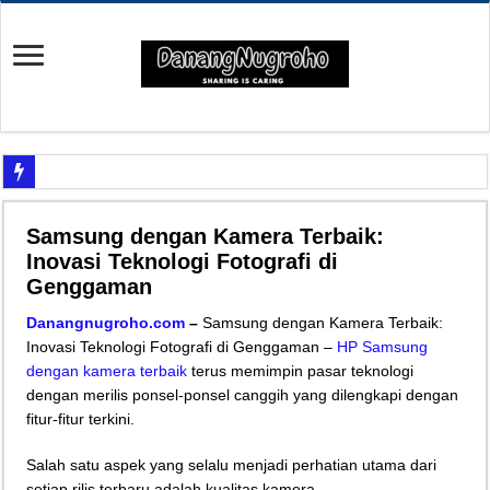
Yuk Cari Tahu Cara Memanfaatkan Teknologi Waze
Samsung dengan Kamera Terbaik:
Begini Upaya Memperbaiki Elektronik TV yang Rusak Hanya Ada Layar Putih a
Inovasi Teknologi Fotografi di
Tips Memperbaiki Elektronik Speaker Sound yang Bunyi Kemresek
Genggaman
Penyebab Rem Susah Digerakin dan Cara Mengatasinya
Danangnugroho.com
–
Samsung dengan Kamera Terbaik:
Inovasi Teknologi Fotografi di Genggaman –
HP Samsung
Tutorial Memasang Kabel Listrik untuk Pengairan Tambak dengan Elektronik K
dengan kamera terbaik
terus memimpin pasar teknologi
Elektronik Canggih, Kulkas Inverter vs Non-Inverter
dengan merilis ponsel-ponsel canggih yang dilengkapi dengan
Tips Atasi Motor Bunyi Kletek-Kletek Tanpa Panik Undang Mekanik
fitur-fitur terkini.
Mekanik Pemula? Ini Cara Cerdas Memilih Oli Asli Biar Gak Ketipu
Salah satu aspek yang selalu menjadi perhatian utama dari
Mekanik Pemula Wajib Tahu Cara Jitu Atasi Rantai Motor Patah
setiap rilis terbaru adalah kualitas kamera.