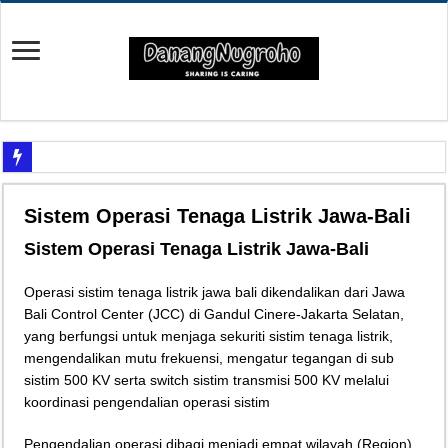
Yuk Cari Tahu Cara Memanfaatkan Teknologi Waze
Sistem Operasi Tenaga Listrik Jawa-Bali
Begini Upaya Memperbaiki Elektronik TV yang Rusak Hanya Ada Layar Putih a
Sistem Operasi Tenaga Listrik Jawa-Bali
Tips Memperbaiki Elektronik Speaker Sound yang Bunyi Kemresek
Penyebab Rem Susah Digerakin dan Cara Mengatasinya
Operasi sistim tenaga listrik jawa bali dikendalikan dari Jawa
Bali Control Center (JCC) di Gandul Cinere-Jakarta Selatan,
Tutorial Memasang Kabel Listrik untuk Pengairan Tambak dengan Elektronik K
yang berfungsi untuk menjaga sekuriti sistim tenaga listrik,
Elektronik Canggih, Kulkas Inverter vs Non-Inverter
mengendalikan mutu frekuensi, mengatur tegangan di sub
sistim 500 KV serta switch sistim transmisi 500 KV melalui
Tips Atasi Motor Bunyi Kletek-Kletek Tanpa Panik Undang Mekanik
koordinasi pengendalian operasi sistim
Mekanik Pemula? Ini Cara Cerdas Memilih Oli Asli Biar Gak Ketipu
Pengendalian operasi dibagi menjadi empat wilayah (Region)
Mekanik Pemula Wajib Tahu Cara Jitu Atasi Rantai Motor Patah