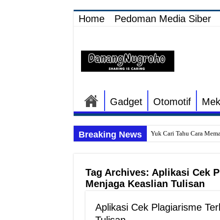
Home
Pedoman Media Siber
Gadget
Otomotif
Mek
Breaking News
Yuk Cari Tahu Cara Mema
Begini Upaya Memperbaik
Tips Memperbaiki Elektr
Tag Archives:
Aplikasi Cek P
Penyebab Rem Susah Dige
Menjaga Keaslian Tulisan
Tutorial Memasang Kabel 
Aplikasi Cek Plagiarisme Ter
Elektronik Canggih, Kulka