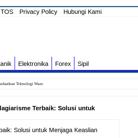
TOS
Privacy Policy
Hubungi Kami
anik
Elektronika
Forex
Sipil
nfaatkan Teknologi Waze
i Elektronik TV yang Rusak Hanya Ada Layar Putih atau Hitam
onik Speaker Sound yang Bunyi Kemresek
lagiarisme Terbaik: Solusi untuk
rakin dan Cara Mengatasinya
Listrik untuk Pengairan Tambak dengan Elektronik Khusus
baik: Solusi untuk Menjaga Keaslian
s Inverter vs Non-Inverter