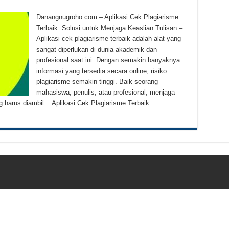
Kletek-Kletek Tanpa Panik Undang Mekanik
Danangnugroho.com – Aplikasi Cek Plagiarisme
 Cerdas Memilih Oli Asli Biar Gak Ketipu
Terbaik: Solusi untuk Menjaga Keaslian Tulisan –
Aplikasi cek plagiarisme terbaik adalah alat yang
u Cara Jitu Atasi Rantai Motor Patah
sangat diperlukan di dunia akademik dan
 Makanan Kamu Makin Cuan! Begini Cara Buka GoFood 2024
profesional saat ini. Dengan semakin banyaknya
informasi yang tersedia secara online, risiko
plagiarisme semakin tinggi. Baik seorang
mahasiswa, penulis, atau profesional, menjaga
ng harus diambil. Aplikasi Cek Plagiarisme Terbaik …