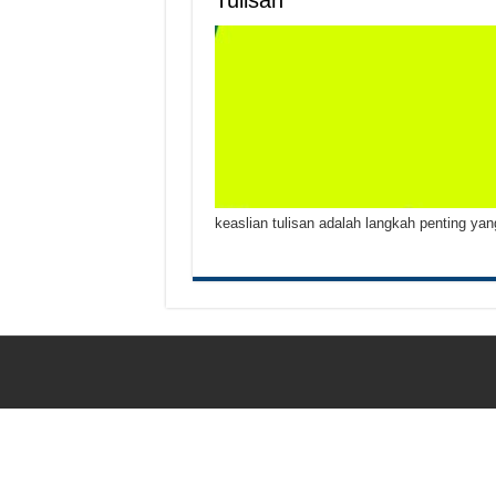
Tulisan
Tips Atasi Motor Bunyi 
Mekanik Pemula? Ini Cara
Mekanik Pemula Wajib Tah
Teknologi Bikin Bisnis
keaslian tulisan adalah langkah penting ya