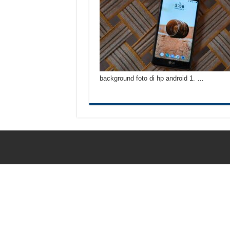
Tips Atasi Motor Bunyi 
Mekanik Pemula? Ini Cara
Mekanik Pemula Wajib Tah
Teknologi Bikin Bisnis
background foto di hp android 1. …