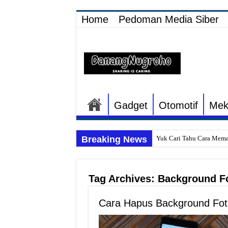
Home
Pedoman Media Siber
Gadget
Otomotif
Mek
Breaking News
Yuk Cari Tahu Cara Mema
Begini Upaya Memperbaik
Tips Memperbaiki Elektr
Tag Archives:
Background F
Penyebab Rem Susah Dige
Cara Hapus Background Fot
Tutorial Memasang Kabel 
Elektronik Canggih, Kulka