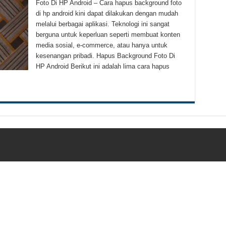
Foto Di HP Android – Cara hapus background foto
Kletek-Kletek Tanpa Panik Undang Mekanik
di hp android kini dapat dilakukan dengan mudah
 Cerdas Memilih Oli Asli Biar Gak Ketipu
melalui berbagai aplikasi. Teknologi ini sangat
berguna untuk keperluan seperti membuat konten
u Cara Jitu Atasi Rantai Motor Patah
media sosial, e-commerce, atau hanya untuk
kesenangan pribadi. Hapus Background Foto Di
 Makanan Kamu Makin Cuan! Begini Cara Buka GoFood 2024
HP Android Berikut ini adalah lima cara hapus