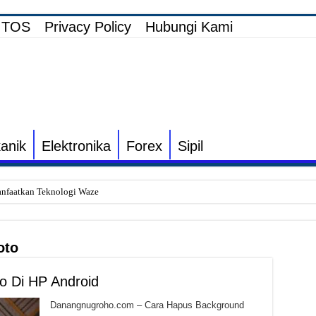
TOS
Privacy Policy
Hubungi Kami
anik
Elektronika
Forex
Sipil
nfaatkan Teknologi Waze
i Elektronik TV yang Rusak Hanya Ada Layar Putih atau Hitam
onik Speaker Sound yang Bunyi Kemresek
oto
rakin dan Cara Mengatasinya
o Di HP Android
Listrik untuk Pengairan Tambak dengan Elektronik Khusus
s Inverter vs Non-Inverter
Danangnugroho.com – Cara Hapus Background