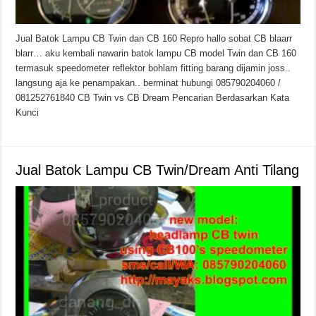
Teknologi Bikin Bisnis Makanan Kamu Makin Cuan! Begini Cara Buka GoFoo
Jual Batok Lampu CB Twin dan CB 160 Repro hallo sobat CB blaarr
blarr… aku kembali nawarin batok lampu CB model Twin dan CB 160
termasuk speedometer reflektor bohlam fitting barang dijamin joss..
langsung aja ke penampakan.. berminat hubungi 085790204060 /
081252761840 CB Twin vs CB Dream Pencarian Berdasarkan Kata
Kunci
Jual Batok Lampu CB Twin/Dream Anti Tilang