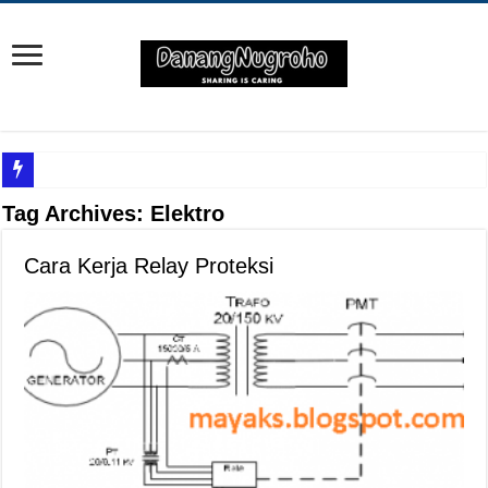
Yuk Cari Tahu Cara Memanfaatkan Teknologi Waze
Tag Archives:
Elektro
Begini Upaya Memperbaiki Elektronik TV yang Rusak Hanya Ada Layar Putih a
Cara Kerja Relay Proteksi
Tips Memperbaiki Elektronik Speaker Sound yang Bunyi Kemresek
Penyebab Rem Susah Digerakin dan Cara Mengatasinya
Tutorial Memasang Kabel Listrik untuk Pengairan Tambak dengan Elektronik K
Elektronik Canggih, Kulkas Inverter vs Non-Inverter
Tips Atasi Motor Bunyi Kletek-Kletek Tanpa Panik Undang Mekanik
Mekanik Pemula? Ini Cara Cerdas Memilih Oli Asli Biar Gak Ketipu
Mekanik Pemula Wajib Tahu Cara Jitu Atasi Rantai Motor Patah