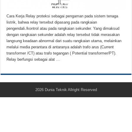
Teknologi Bikin Bisnis Makanan Kamu Makin Cuan! Begini Cara Buka GoFoo
Cara Kerja Relay proteksi sebagai pengaman pada sistem tenaga
listrik, bahwa relay tersebut dipasang pada rangkaian
pengendali./kontrol atau pada rangkaian sekunder. Yang dimaksud
dengan rangkaian sekunder adalah relay tersebut tidak merasakan
langsung keadaan abnormal dari suatu rangkaian utama, melainkan
melalui media perantara di antaranya adalah trafo arus (Current
transformer /CT) atau trafo tegangan ( Potential transformer/PT).
Relay berfungsi sebagai alat …
2026
Dunia Teknik
Allright Reserved