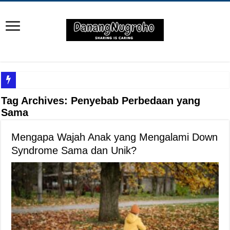
Yuk Cari Tahu Cara Memanfaatkan Teknologi Waze
Tag Archives:
Penyebab Perbedaan yang
Sama
Begini Upaya Memperbaiki Elektronik TV yang Rusak Hanya Ada Layar Putih a
Tips Memperbaiki Elektronik Speaker Sound yang Bunyi Kemresek
Mengapa Wajah Anak yang Mengalami Down
Penyebab Rem Susah Digerakin dan Cara Mengatasinya
Syndrome Sama dan Unik?
Tutorial Memasang Kabel Listrik untuk Pengairan Tambak dengan Elektronik K
Elektronik Canggih, Kulkas Inverter vs Non-Inverter
Tips Atasi Motor Bunyi Kletek-Kletek Tanpa Panik Undang Mekanik
Mekanik Pemula? Ini Cara Cerdas Memilih Oli Asli Biar Gak Ketipu
Mekanik Pemula Wajib Tahu Cara Jitu Atasi Rantai Motor Patah