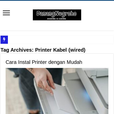
Yuk Cari Tahu Cara Memanfaatkan Teknologi Waze
Tag Archives:
Printer Kabel (wired)
Begini Upaya Memperbaiki Elektronik TV yang Rusak Hanya Ada Layar Putih a
Cara Instal Printer dengan Mudah
Tips Memperbaiki Elektronik Speaker Sound yang Bunyi Kemresek
Penyebab Rem Susah Digerakin dan Cara Mengatasinya
Tutorial Memasang Kabel Listrik untuk Pengairan Tambak dengan Elektronik K
Elektronik Canggih, Kulkas Inverter vs Non-Inverter
Tips Atasi Motor Bunyi Kletek-Kletek Tanpa Panik Undang Mekanik
Mekanik Pemula? Ini Cara Cerdas Memilih Oli Asli Biar Gak Ketipu
Mekanik Pemula Wajib Tahu Cara Jitu Atasi Rantai Motor Patah