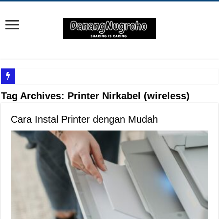
Yuk Cari Tahu Cara Memanfaatkan Teknologi Waze
Tag Archives:
Printer Nirkabel (wireless)
Begini Upaya Memperbaiki Elektronik TV yang Rusak Hanya Ada Layar Putih a
Cara Instal Printer dengan Mudah
Tips Memperbaiki Elektronik Speaker Sound yang Bunyi Kemresek
Penyebab Rem Susah Digerakin dan Cara Mengatasinya
Tutorial Memasang Kabel Listrik untuk Pengairan Tambak dengan Elektronik K
Elektronik Canggih, Kulkas Inverter vs Non-Inverter
Tips Atasi Motor Bunyi Kletek-Kletek Tanpa Panik Undang Mekanik
Mekanik Pemula? Ini Cara Cerdas Memilih Oli Asli Biar Gak Ketipu
Mekanik Pemula Wajib Tahu Cara Jitu Atasi Rantai Motor Patah