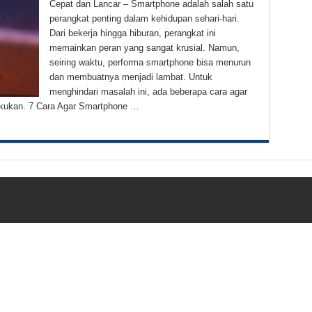
Cepat dan Lancar – Smartphone adalah salah satu
Kletek-Kletek Tanpa Panik Undang Mekanik
perangkat penting dalam kehidupan sehari-hari.
 Cerdas Memilih Oli Asli Biar Gak Ketipu
Dari bekerja hingga hiburan, perangkat ini
memainkan peran yang sangat krusial. Namun,
u Cara Jitu Atasi Rantai Motor Patah
seiring waktu, performa smartphone bisa menurun
dan membuatnya menjadi lambat. Untuk
 Makanan Kamu Makin Cuan! Begini Cara Buka GoFood 2024
menghindari masalah ini, ada beberapa cara agar
lakukan. 7 Cara Agar Smartphone …