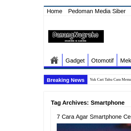
Home
Pedoman Media Siber
Gadget
Otomotif
Mek
Breaking News
Yuk Cari Tahu Cara Mema
Begini Upaya Memperbaik
Tips Memperbaiki Elektr
Tag Archives:
Smartphone
Penyebab Rem Susah Dige
7 Cara Agar Smartphone Ce
Tutorial Memasang Kabel 
Elektronik Canggih, Kulka