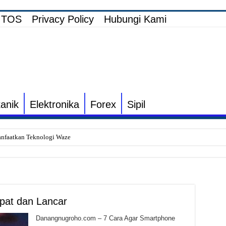
TOS
Privacy Policy
Hubungi Kami
anik
Elektronika
Forex
Sipil
nfaatkan Teknologi Waze
i Elektronik TV yang Rusak Hanya Ada Layar Putih atau Hitam
onik Speaker Sound yang Bunyi Kemresek
rakin dan Cara Mengatasinya
pat dan Lancar
Listrik untuk Pengairan Tambak dengan Elektronik Khusus
s Inverter vs Non-Inverter
Danangnugroho.com – 7 Cara Agar Smartphone