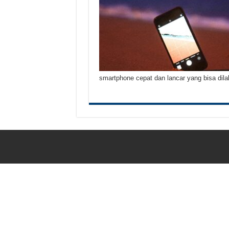
Tips Atasi Motor Bunyi 
Mekanik Pemula? Ini Cara
Mekanik Pemula Wajib Tah
Teknologi Bikin Bisnis
smartphone cepat dan lancar yang bisa di