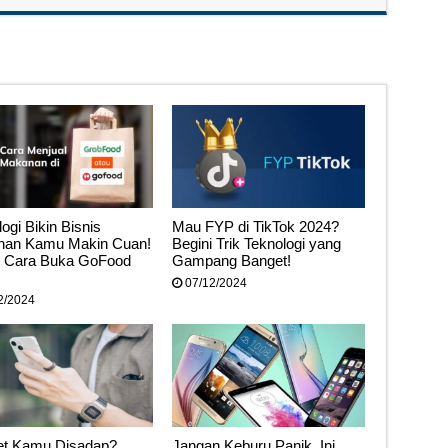
ogi Bikin Bisnis
Mau FYP di TikTok 2024?
an Kamu Makin Cuan!
Begini Trik Teknologi yang
i Cara Buka GoFood
Gampang Banget!
07/12/2024
2/2024
t Kamu Disadap?
Jangan Keburu Panik, Ini