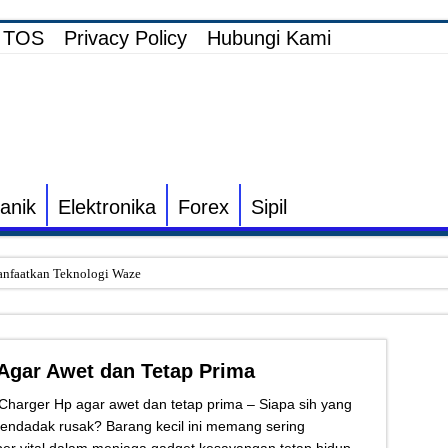
TOS
Privacy Policy
Hubungi Kami
anik
Elektronika
Forex
Sipil
nfaatkan Teknologi Waze
i Elektronik TV yang Rusak Hanya Ada Layar Putih atau Hitam
onik Speaker Sound yang Bunyi Kemresek
Agar Awet dan Tetap Prima
rakin dan Cara Mengatasinya
 Listrik untuk Pengairan Tambak dengan Elektronik Khusus
Charger Hp agar awet dan tetap prima –
Siapa sih yang
ndadak rusak? Barang kecil ini memang sering
s Inverter vs Non-Inverter