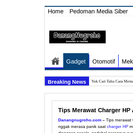
Home
Pedoman Media Siber
Gadget
Otomotif
Mek
Breaking News
Yuk Cari Tahu Cara Mema
Begini Upaya Memperbaik
Tips Memperbaiki Elektr
Tips Merawat Charger HP 
Penyebab Rem Susah Dige
Tutorial Memasang Kabel
Danangnugroho.com
–
Tips merawat 
nggak merasa panik saat
charger HP
me
Elektronik Canggih, Kulka