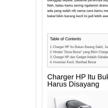
dianggap sepele, padahal perannya sup
Tips Atasi Motor Bunyi 
Nah, kalau kamu sering ngalamin drama
ada yang salah nih sama cara kamu me
Mekanik Pemula? Ini Cara
bakal bikin barang kecil ini jadi lebih awe
Mekanik Pemula Wajib Tah
Teknologi Bikin Bisnis
Table of Contents
Charger HP Itu Bukan Barang Sakti, J
Hindari “Dosa Besar” yang Bikin Charg
Charger HP dan Gadget Adalah Sahabat
Investasi Kecil, Manfaat Besar
Charger HP Itu Buk
Harus Disayang