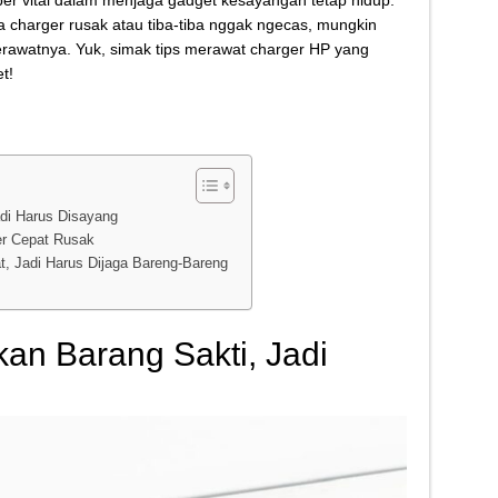
er vital dalam menjaga gadget kesayangan tetap hidup.
Kletek-Kletek Tanpa Panik Undang Mekanik
 charger rusak atau tiba-tiba nggak ngecas, mungkin
rawatnya. Yuk, simak tips merawat charger HP yang
 Cerdas Memilih Oli Asli Biar Gak Ketipu
t!
u Cara Jitu Atasi Rantai Motor Patah
 Makanan Kamu Makin Cuan! Begini Cara Buka GoFood 2024
adi Harus Disayang
er Cepat Rusak
, Jadi Harus Dijaga Bareng-Bareng
an Barang Sakti, Jadi