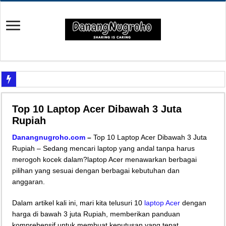
Yuk Cari Tahu Cara Memanfaatkan Teknologi Waze
Top 10 Laptop Acer Dibawah 3 Juta
Begini Upaya Memperbaiki Elektronik TV yang Rusak Hanya Ada Layar Putih a
Rupiah
Tips Memperbaiki Elektronik Speaker Sound yang Bunyi Kemresek
Danangnugroho.com
–
Top 10 Laptop Acer Dibawah 3 Juta
Penyebab Rem Susah Digerakin dan Cara Mengatasinya
Rupiah – Sedang mencari laptop yang andal tanpa harus
merogoh kocek dalam?laptop Acer menawarkan berbagai
Tutorial Memasang Kabel Listrik untuk Pengairan Tambak dengan Elektronik K
pilihan yang sesuai dengan berbagai kebutuhan dan
Elektronik Canggih, Kulkas Inverter vs Non-Inverter
anggaran.
Tips Atasi Motor Bunyi Kletek-Kletek Tanpa Panik Undang Mekanik
Dalam artikel kali ini, mari kita telusuri 10
laptop Acer
dengan
Mekanik Pemula? Ini Cara Cerdas Memilih Oli Asli Biar Gak Ketipu
harga di bawah 3 juta Rupiah, memberikan panduan
Mekanik Pemula Wajib Tahu Cara Jitu Atasi Rantai Motor Patah
komprehensif untuk membuat keputusan yang tepat.