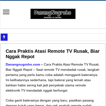
Yuk Cari Tahu Cara Memanfaatkan Teknologi Waze
Cara Praktis Atasi Remote TV Rusak, Biar
Begini Upaya Memperbaiki Elektronik TV yang Rusak Hanya Ada Layar Putih a
Nggak Repot
Tips Memperbaiki Elektronik Speaker Sound yang Bunyi Kemresek
Danangnugroho.com
–
Cara Praktis Atasi Remote TV Rusak,
Penyebab Rem Susah Digerakin dan Cara Mengatasinya
Biar Nggak Repot – Saat remote TV mendadak rusak, langkah
pertama yang perlu kamu coba adalah mengganti baterainya.
Tutorial Memasang Kabel Listrik untuk Pengairan Tambak dengan Elektronik K
Ini kelihatannya sederhana, tapi baterai yang lemah atau
Elektronik Canggih, Kulkas Inverter vs Non-Inverter
bahkan habis sering kali jadi penyebab utama remote
Tips Atasi Motor Bunyi Kletek-Kletek Tanpa Panik Undang Mekanik
elektronik TV mendadak nggak berfungsi.
Mekanik Pemula? Ini Cara Cerdas Memilih Oli Asli Biar Gak Ketipu
Coba ganti baterainya dengan yang baru, pastikan pasang
Mekanik Pemula Wajib Tahu Cara Jitu Atasi Rantai Motor Patah
dengan kutub yang benar, dan cek apakah remote sudah