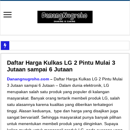
Yuk Cari Tahu Cara Memanfaatkan Teknologi Waze
Daftar Harga Kulkas LG 2 Pintu Mulai 3
Begini Upaya Memperbaiki Elektronik TV yang Rusak Hanya Ada Layar Putih a
Jutaan sampai 6 Jutaan
Tips Memperbaiki Elektronik Speaker Sound yang Bunyi Kemresek
Danangnugroho.com
–
Daftar Harga Kulkas LG 2 Pintu Mulai
Penyebab Rem Susah Digerakin dan Cara Mengatasinya
3 Jutaan sampai 6 Jutaan – Dalam dunia elektronik, LG
merupakan salah satu produk yang populer di kalangan
Tutorial Memasang Kabel Listrik untuk Pengairan Tambak dengan Elektronik K
masyarakat. Banyak orang tertarik membeli produk LG, salah
Elektronik Canggih, Kulkas Inverter vs Non-Inverter
satu alasannya karena kualitas yang diberikan terkategori
Tips Atasi Motor Bunyi Kletek-Kletek Tanpa Panik Undang Mekanik
tinggi. Alasan keduanya, type dan harga yang disajikan juga
sangat bervariatif. Sehingga masyarakat punya banyak pilihan
Mekanik Pemula? Ini Cara Cerdas Memilih Oli Asli Biar Gak Ketipu
untuk menentukan membeli produk yang diinginkan. Supaya
Mekanik Pemula Wajib Tahu Cara Jitu Atasi Rantai Motor Patah
kalian mudah untuk mengenali produk LG, pada suasana yang