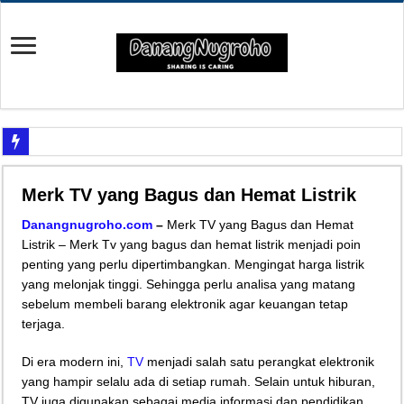
Yuk Cari Tahu Cara Memanfaatkan Teknologi Waze
Merk TV yang Bagus dan Hemat Listrik
Begini Upaya Memperbaiki Elektronik TV yang Rusak Hanya Ada Layar Putih a
Danangnugroho.com
–
Merk TV yang Bagus dan Hemat
Tips Memperbaiki Elektronik Speaker Sound yang Bunyi Kemresek
Listrik – Merk Tv yang bagus dan hemat listrik menjadi poin
Penyebab Rem Susah Digerakin dan Cara Mengatasinya
penting yang perlu dipertimbangkan. Mengingat harga listrik
yang melonjak tinggi. Sehingga perlu analisa yang matang
Tutorial Memasang Kabel Listrik untuk Pengairan Tambak dengan Elektronik K
sebelum membeli barang elektronik agar keuangan tetap
Elektronik Canggih, Kulkas Inverter vs Non-Inverter
terjaga.
Tips Atasi Motor Bunyi Kletek-Kletek Tanpa Panik Undang Mekanik
Di era modern ini,
TV
menjadi salah satu perangkat elektronik
Mekanik Pemula? Ini Cara Cerdas Memilih Oli Asli Biar Gak Ketipu
yang hampir selalu ada di setiap rumah. Selain untuk hiburan,
TV juga digunakan sebagai media informasi dan pendidikan.
Mekanik Pemula Wajib Tahu Cara Jitu Atasi Rantai Motor Patah