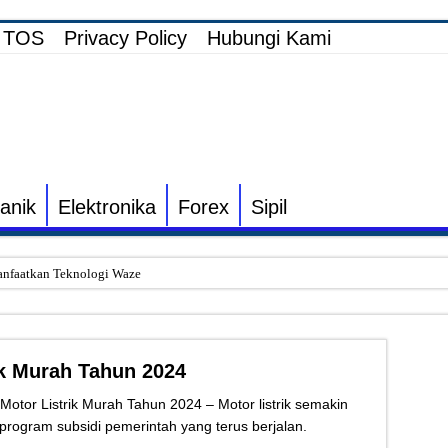
TOS
Privacy Policy
Hubungi Kami
anik
Elektronika
Forex
Sipil
nfaatkan Teknologi Waze
i Elektronik TV yang Rusak Hanya Ada Layar Putih atau Hitam
onik Speaker Sound yang Bunyi Kemresek
k Murah Tahun 2024
rakin dan Cara Mengatasinya
 Listrik untuk Pengairan Tambak dengan Elektronik Khusus
tor Listrik Murah Tahun 2024 – Motor listrik semakin
 program subsidi pemerintah yang terus berjalan.
s Inverter vs Non-Inverter