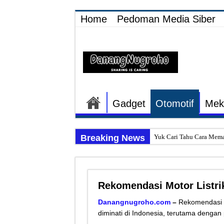
Home
Pedoman Media Siber
Gadget
Otomotif
Mek
Breaking News
Yuk Cari Tahu Cara Mema
Begini Upaya Memperbaik
Tips Memperbaiki Elektr
Rekomendasi Motor Listri
Penyebab Rem Susah Dige
Tutorial Memasang Kabel
Danangnugroho.com
–
Rekomendasi Mo
diminati di Indonesia, terutama dengan
Elektronik Canggih, Kulka