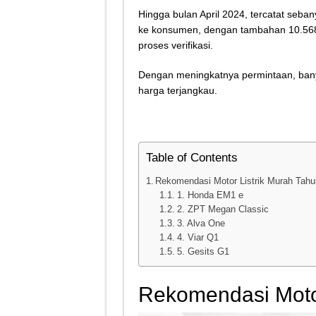
Tips Atasi Motor Bunyi 
Hingga bulan April 2024, tercatat seba
ke konsumen, dengan tambahan 10.568 
Mekanik Pemula? Ini Cara
proses verifikasi.
Mekanik Pemula Wajib Tah
Dengan meningkatnya permintaan, bany
Teknologi Bikin Bisnis
harga terjangkau.
Table of Contents
Rekomendasi Motor Listrik Murah Tah
1. Honda EM1 e
2. ZPT Megan Classic
3. Alva One
4. Viar Q1
5. Gesits G1
Rekomendasi Motor