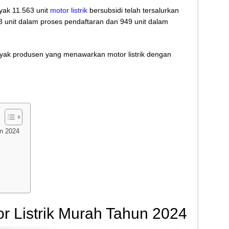
Kletek-Kletek Tanpa Panik Undang Mekanik
nyak 11.563 unit
motor listrik
bersubsidi telah tersalurkan
unit dalam proses pendaftaran dan 949 unit dalam
 Cerdas Memilih Oli Asli Biar Gak Ketipu
u Cara Jitu Atasi Rantai Motor Patah
ak produsen yang menawarkan motor listrik dengan
 Makanan Kamu Makin Cuan! Begini Cara Buka GoFood 2024
un 2024
 Listrik Murah Tahun 2024