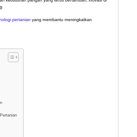
an kebutuhan pangan yang terus bertambah, inovasi di
Kletek-Kletek Tanpa Panik Undang Mekanik
g.
 Cerdas Memilih Oli Asli Biar Gak Ketipu
nologi pertanian
yang membantu meningkatkan
u Cara Jitu Atasi Rantai Motor Patah
 Makanan Kamu Makin Cuan! Begini Cara Buka GoFood 2024
an
Pertanian