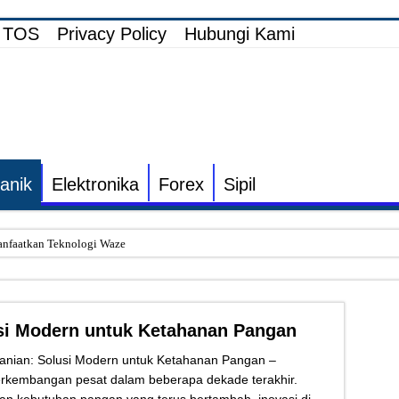
TOS
Privacy Policy
Hubungi Kami
anik
Elektronika
Forex
Sipil
nfaatkan Teknologi Waze
i Elektronik TV yang Rusak Hanya Ada Layar Putih atau Hitam
onik Speaker Sound yang Bunyi Kemresek
usi Modern untuk Ketahanan Pangan
rakin dan Cara Mengatasinya
 Listrik untuk Pengairan Tambak dengan Elektronik Khusus
tanian: Solusi Modern untuk Ketahanan Pangan –
erkembangan pesat dalam beberapa dekade terakhir.
s Inverter vs Non-Inverter