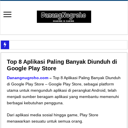
Yuk Cari Tahu Cara Memanfaatkan Teknologi Waze
Top 8 Aplikasi Paling Banyak Diunduh di
Begini Upaya Memperbaiki Elektronik TV yang Rusak Hanya Ada Layar Putih a
Google Play Store
Tips Memperbaiki Elektronik Speaker Sound yang Bunyi Kemresek
Danangnugroho.com
–
Top 8 Aplikasi Paling Banyak Diunduh
Penyebab Rem Susah Digerakin dan Cara Mengatasinya
di Google Play Store – Google Play Store, sebagai platform
utama untuk mengunduh aplikasi di perangkat Android, telah
Tutorial Memasang Kabel Listrik untuk Pengairan Tambak dengan Elektronik K
menjadi sumber beragam aplikasi yang membantu memenuhi
Elektronik Canggih, Kulkas Inverter vs Non-Inverter
berbagai kebutuhan pengguna.
Tips Atasi Motor Bunyi Kletek-Kletek Tanpa Panik Undang Mekanik
Dari aplikasi media sosial hingga game, Play Store
Mekanik Pemula? Ini Cara Cerdas Memilih Oli Asli Biar Gak Ketipu
menawarkan sesuatu untuk semua orang.
Mekanik Pemula Wajib Tahu Cara Jitu Atasi Rantai Motor Patah