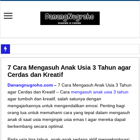
Yuk Cari Tahu Cara Memanfaatkan Teknologi Waze
7 Cara Mengasuh Anak Usia 3 Tahun agar
Begini Upaya Memperbaiki Elektronik TV yang Rusak Hanya Ada Layar Putih a
Cerdas dan Kreatif
Tips Memperbaiki Elektronik Speaker Sound yang Bunyi Kemresek
Danangnugroho.com
–
7 Cara Mengasuh Anak Usia 3 Tahun
Penyebab Rem Susah Digerakin dan Cara Mengatasinya
agar Cerdas dan Kreatif – Cara
mengasuh anak usia 3 tahun
agar tumbuh dan kreatif, salah satunya dengan
Tutorial Memasang Kabel Listrik untuk Pengairan Tambak dengan Elektronik K
mengajarkannya untuk mengendalikan emosi. Penting bagi
Elektronik Canggih, Kulkas Inverter vs Non-Inverter
orang tua untuk memahami cara yang tepat dalam mengasuh
Tips Atasi Motor Bunyi Kletek-Kletek Tanpa Panik Undang Mekanik
anak di saat usia menginjak usia emas t agar mereka dapat
berkembang secara optimal.
Mekanik Pemula? Ini Cara Cerdas Memilih Oli Asli Biar Gak Ketipu
Mekanik Pemula Wajib Tahu Cara Jitu Atasi Rantai Motor Patah
Pada usia tiga tahun, anak-anak sedang aktif mengeksplorasi