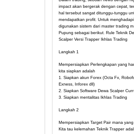
Tips Atasi Motor Bunyi 
impact akan bergerak dengan cepat, te
hal tersebut sangat ditunggu-tunggu un
Mekanik Pemula? Ini Cara
mendapatkan profit. Untuk menghadap
Mekanik Pemula Wajib Tah
digunakan sistem dari master trading 
Pupung sebagai berikut. Rule Teknik D
Teknologi Bikin Bisnis
Scalper Versi Trapper Ikhlas Trading
Langkah 1
Mempersiapkan Perlengkapan yang ha
kita siapkan adalah
1. Siapkan akun Forex (Octa Fx, Robof
Exness, Inforex dll)
2. Siapkan Software Dewa Scalper Curr
3. Siapkan mentalitas Ikhlas Trading
Langkah 2
Mempersiapkan Target Pair mana yang 
Kita tau kelemahan Teknik Trapper adal