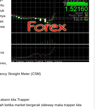
Kletek-Kletek Tanpa Panik Undang Mekanik
ntu
tuk
 Cerdas Memilih Oli Asli Biar Gak Ketipu
inya
u Cara Jitu Atasi Rantai Motor Patah
mas
ewa
 Makanan Kamu Makin Cuan! Begini Cara Buka GoFood 2024
rus
orex,
ency Streight Meter (CSM)
akann kita Trapper
ah ketika market bergerak sideway maka trapper kita