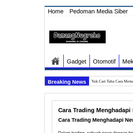
Home
Pedoman Media Siber
Gadget
Otomotif
Mek
Breaking News
Yuk Cari Tahu Cara Mema
Begini Upaya Memperbaik
Tips Memperbaiki Elektr
Cara Trading Menghadapi
Penyebab Rem Susah Dige
Cara Trading Menghadapi Ne
Tutorial Memasang Kabel
Elektronik Canggih, Kulka
Dalam trading, sebuah news dengan hi