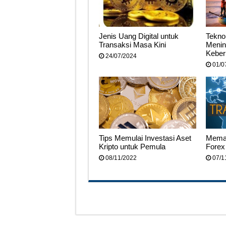
Jenis Uang Digital untuk
Tekno
Transaksi Masa Kini
Menin
Keber
24/07/2024
01/0
Tips Memulai Investasi Aset
Memah
Kripto untuk Pemula
Forex
08/11/2022
07/1